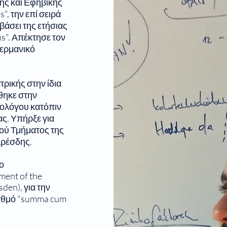
κής και Εφηβικής
", την επί σειρά
βάσει της ετήσιας
s". Απέκτησε τον
Γερμανικό
ρικής στην ίδια
θηκε στην
νολόγου κατόπιν
ας. Υπήρξε για
ού Τμήματος της
Δρέσδης.
λο
ment of the
en), για την
βαθμό "summa cum