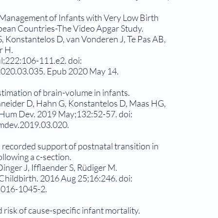
Management of Infants with Very Low Birth
pean Countries-The Video Apgar Study.
S, Konstantelos D, van Vonderen J, Te Pas AB,
r H.
ul;222:106-111.e2. doi:
2020.03.035. Epub 2020 May 14.
timation of brain-volume in infants.
neider D, Hahn G, Konstantelos D, Maas HG,
 Hum Dev. 2019 May;132:52-57. doi:
umdev.2019.03.020.
 recorded support of postnatal transition in
ollowing a c-section.
inger J, Ifflaender S, Rüdiger M.
ildbirth. 2016 Aug 25;16:246. doi:
-016-1045-2.
risk of cause-specific infant mortality.