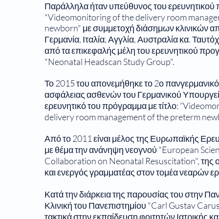
Παράλληλα ήταν υπεύθυνος του ερευνητικού
"Videomonitoring of the delivery room manage
newborn" με συμμετοχή διάσημων κλινικών απ
Γερμανία, Ιταλία, Αγγλία, Αυστραλία κα. Ταυτό
από τα επικεφαλής μέλη του ερευνητικού πρ
"Neonatal Headscan Study Group".
Το 2015 του απονεμήθηκε το 2ο πανγερμανικό
ασφάλειας ασθενών του Γερμανικού Υπουργείο
ερευνητικό του πρόγραμμα με τίτλο: “Videomoni
delivery room management of the preterm new
Από το 2011 είναι μέλος της Ευρωπαϊκής Ερε
με θέμα την ανάνηψη νεογνού "European Scient
Collaboration on Neonatal Resuscitation", της 
και ενεργός γραμματέας στον τομέα νεαρών ε
Κατά την διάρκεια της παρουσίας του στην Πα
Κλινική του Πανεπιστημίου "Carl Gustav Carus
τακτικά στην εκπαίδευση φοιτητών Ιατρικής κ