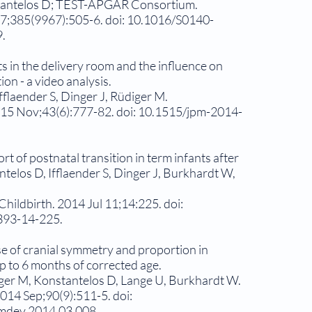
tantelos D; TEST-APGAR Consortium.
 7;385(9967):505-6. doi: 10.1016/S0140-
.
ts in the delivery room and the influence on
on - a video analysis.
fflaender S, Dinger J, Rüdiger M.
015 Nov;43(6):777-82. doi: 10.1515/jpm-2014-
t of postnatal transition in term infants after
ntelos D, Ifflaender S, Dinger J, Burkhardt W,
ildbirth. 2014 Jul 11;14:225. doi:
393-14-225.
se of cranial symmetry and proportion in
p to 6 months of corrected age.
iger M, Konstantelos D, Lange U, Burkhardt W.
014 Sep;90(9):511-5. doi:
umdev.2014.03.008.