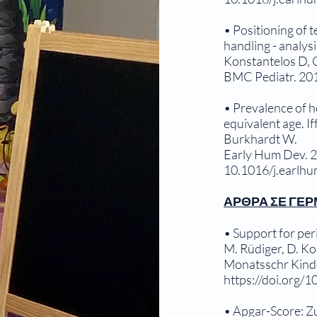
• Positioning of 
handling - analysi
Konstantelos D, G
BMC Pediatr. 201
• Prevalence of h
equivalent age. I
Burkhardt W.
Early Hum Dev. 2
10.1016/j.earlh
ΑΡΘΡΑ ΣΕ ΓΕ
• Support for per
M. Rüdiger, D. K
Monatsschr Kinde
https://doi.org/
• Apgar-Score: 