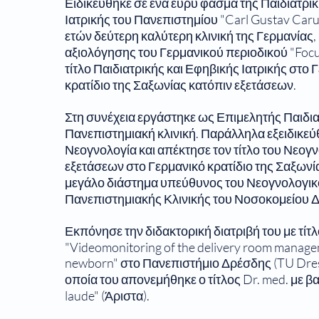
Ειδικεύθηκε σε ένα ευρύ φάσμα της Παιδιατρι
Ιατρικής του Πανεπιστημίου "Carl Gustav Carus
ετών δεύτερη καλύτερη κλινική της Γερμανίας, 
αξιολόγησης του Γερμανικού περιοδικού "Focu
τίτλο Παιδιατρικής και Εφηβικής Ιατρικής στο 
κρατίδιο της Σαξωνίας κατόπιν εξετάσεων.
Στη συνέχεια εργάστηκε ως Επιμελητής Παιδιατ
Πανεπιστημιακή κλινική. Παράλληλα εξειδικεύ
Νεογνολογία και απέκτησε τον τίτλο του Νεογ
εξετάσεων στο Γερμανικό κρατίδιο της Σαξωνί
μεγάλο διάστημα υπεύθυνος του Νεογνολογικ
Πανεπιστημιακής Κλινικής του Νοσοκομείου 
Εκπόνησε την διδακτορική διατριβή του με τίτ
"Videomonitoring of the delivery room manage
newborn" στο Πανεπιστήμιο Δρέσδης (TU Dresd
οποία του απονεμήθηκε ο τίτλος Dr. med. με 
laude" (Άριστα).