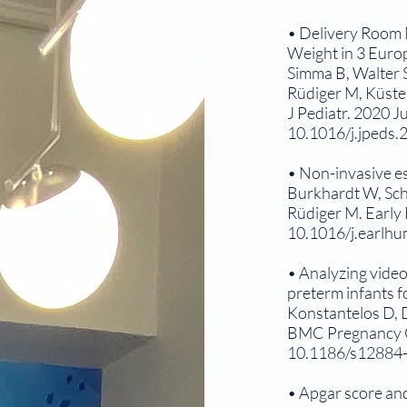
• Delivery Room 
Weight in 3 Euro
Simma B, Walter 
Rüdiger M, Küste
J Pediatr. 2020 J
10.1016/j.jpeds.
• Non-invasive es
Burkhardt W, Sch
Rüdiger M. Early
10.1016/j.earlh
• Analyzing video
preterm infants f
Konstantelos D, D
BMC Pregnancy Ch
10.1186/s12884
• Apgar score and 