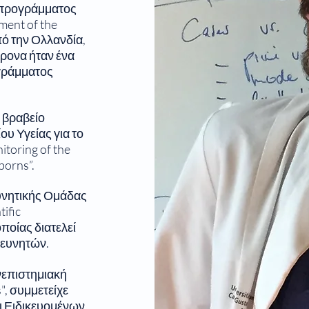
 προγράμματος
ment of the
ό την Ολλανδία,
χρονα ήταν ένα
ογράμματος
 βραβείο
υ Υγείας για το
toring of the
borns”.
υνητικής Ομάδας
ific
οποίας διατελεί
ρευνητών.
νεπιστημιακή
", συμμετείχε
αι Ειδικευομένων