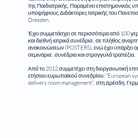
της Παιδιατρικής. Παραμένει επιστημονικός υ
υποψήφιους Διδάκτορες Ιατρικής του Πανεπι
Dresden.
Έχει συμμετάσχει σε περισσότερα από 100 γερμ
και διεθνή́ ιατρικά́ συνέδρια , σε πλήθος αναρ
ανακοινώσεων (POSTERS), ενώ έχει υπάρξει ο
σεμινάρια , συνέδρια και στρογγυλά́ τραπέζια.
Από́ το 2012 συμμετέχει στη διοργανωτική́ επι
ετήσιου ευρωπαϊκού́ συνεδρίου: “European s
delivery room management”, στη Δρέσδη, Γερμα