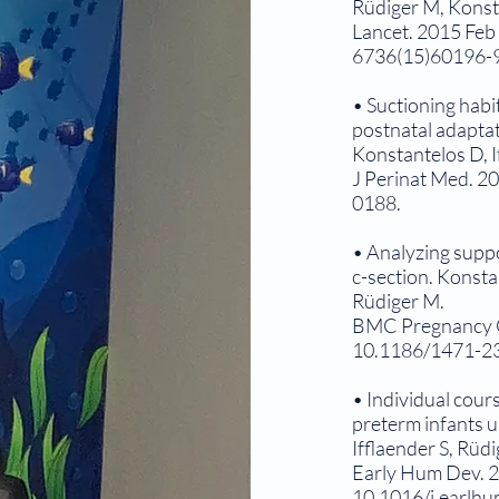
Rüdiger M, Kons
Lancet. 2015 Feb
6736(15)60196-9
• Suctioning habi
postnatal adaptati
Konstantelos D, I
J Perinat Med. 2
0188.
• Analyzing suppor
c-section. Konsta
Rüdiger M.
BMC Pregnancy Ch
10.1186/1471-2
• Individual cour
preterm infants u
Ifflaender S, Rüd
Early Hum Dev. 2
10.1016/j.earlh