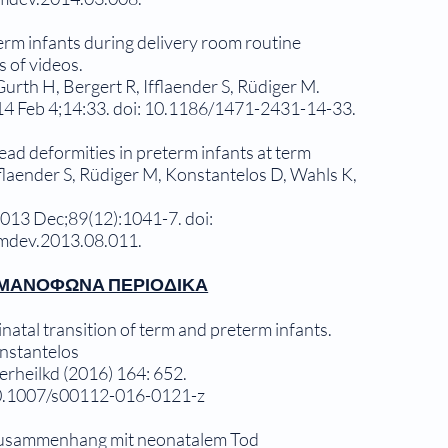
term infants during delivery room routine
s of videos.
urth H, Bergert R, Ifflaender S, Rüdiger M.
4 Feb 4;14:33. doi: 10.1186/1471-2431-14-33.
ead deformities in preterm infants at term
fflaender S, Rüdiger M, Konstantelos D, Wahls K,
013 Dec;89(12):1041-7. doi:
umdev.2013.08.011.
ΡΜΑΝΟΦΩΝΑ ΠΕΡΙΟΔΙΚΑ
inatal transition of term and preterm infants.
onstantelos
rheilkd (2016) 164: 652.
10.1007/s00112-016-0121-z
Zusammenhang mit neonatalem Tod