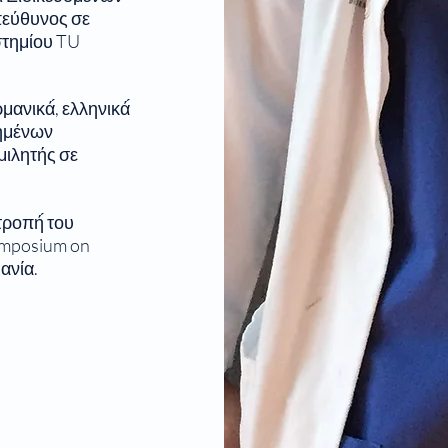
πεύθυνος σε
στημίου TU
ανικά́, ελληνικά́
τημένων
μιλητής σε
τροπή́ του
ymposium on
νία.