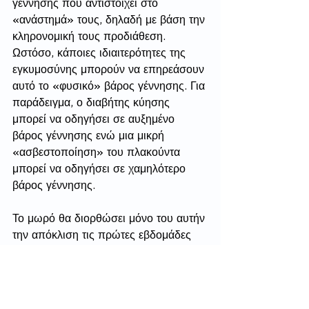
γέννησης που αντιστοιχεί στο 
«ανάστημά» τους, δηλαδή με βάση την 
κληρονομική τους προδιάθεση. 
Ωστόσο, κάποιες ιδιαιτερότητες της 
εγκυμοσύνης μπορούν να επηρεάσουν 
αυτό το «φυσικό» βάρος γέννησης. Για 
παράδειγμα, ο διαβήτης κύησης 
μπορεί να οδηγήσει σε αυξημένο 
βάρος γέννησης ενώ μια μικρή 
«ασβεστοποίηση» του πλακούντα 
μπορεί να οδηγήσει σε χαμηλότερο 
βάρος γέννησης.
Το μωρό θα διορθώσει μόνο του αυτήν 
την απόκλιση τις πρώτες εβδομάδες 
της ζωής του τρώγοντας περισσότερο 
ή λιγότερο φαγητό ανάλογα. Έτσι, το 
μωρό που θα ζύγιζε 
3500
 γραμμάρια, 
αλλά γεννήθηκε με 
3950
 γραμμάρια 