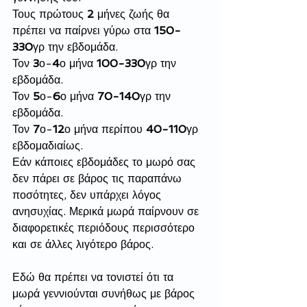
Τους πρώτους 
2
 μήνες ζωής θα 
πρέπει να παίρνει γύρω στα 
150-
330
γρ την εβδομάδα. 
Τον 
3
ο-
4
ο μήνα 
100-330
γρ την 
εβδομάδα.
Τον 
5
ο-
6
ο μήνα 
70-140
γρ την 
εβδομάδα.
Τον 
7
ο-
12
ο μήνα περίπου 
40-110
γρ 
εβδομαδιαίως. 
Εάν κάποιες εβδομάδες το μωρό σας 
δεν πάρει σε βάρος τις παραπάνω 
ποσότητες, δεν υπάρχει λόγος 
ανησυχίας. Μερικά μωρά παίρνουν σε 
διαφορετικές περιόδους περισσότερο 
και σε άλλες λιγότερο βάρος. 
Εδώ θα πρέπει να τονιστεί ότι τα  
μωρά γεννιούνται συνήθως με βάρος 