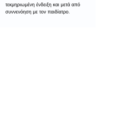
τεκμηριωμένη ένδειξη και μετά από 
συννενόηση με τον παιδίατρο.
Οδηγίες παρασκευής γάλακτος 
- Το γάλα θα πρέπει πάντα να 
παρασκευάζεται πριν από το γεύμα.
- Τα υπολείμματα παρασκευασμένου 
γάλακτος θα πρέπει να απορρίπτονται 
και να μην φυλάσσονται και να 
ζεσταίνονται για το επόμενο γεύμα.
- Για την παρασκευή του βρεφικού 
γάλακτος θα πρέπει να 
χρησιμοποιείται νερό από την βρύση. 
Αφήστε το νερό να τρέξει μέχρι να βγει 